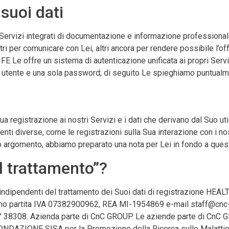
suoi dati
rvizi integrati di documentazione e informazione professionale 
tri per comunicare con Lei, altri ancora per rendere possibile l’off
E Le offre un sistema di autenticazione unificata ai propri Serviz
e utente e una sola password; di seguito Le spieghiamo puntualme
 Sua registrazione ai nostri Servizi e i dati che derivano dal Suo ut
enti diverse, come le registrazioni sulla Sua interazione con i nost
to argomento, abbiamo preparato una nota per Lei in fondo a que
el trattamento”?
pendenti del trattamento dei Suoi dati di registrazione HEALTH&
ano partita IVA 07382900962, REA MI-1954869 e-mail staff@cnc-gro
n° 38308. Azienda parte di CnC GROUP. Le aziende parte di CnC G
DAZIONE SISA per la Promozione della Ricerca sulle Malattie da 