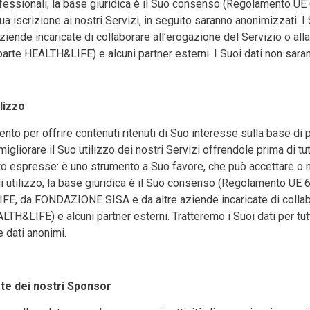
professionali; la base giuridica è il Suo consenso (Regolamento 
Sua iscrizione ai nostri Servizi, in seguito saranno anonimizzati. I
e incaricate di collaborare all’erogazione del Servizio o alla 
arte HEALTH&LIFE) e alcuni partner esterni. I Suoi dati non saran
lizzo
ento per offrire contenuti ritenuti di Suo interesse sulla base di p
liorare il Suo utilizzo dei nostri Servizi offrendole prima di tu
nto espresse: è uno strumento a Suo favore, che può accettare o
e di utilizzo; la base giuridica è il Suo consenso (Regolamento U
IFE, da FONDAZIONE SISA e da altre aziende incaricate di collabo
TH&LIFE) e alcuni partner esterni. Tratteremo i Suoi dati per tutt
 dati anonimi.
rte dei nostri Sponsor