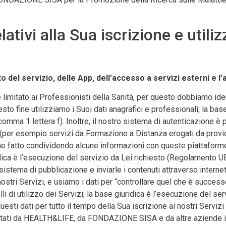
ativi alla Sua iscrizione e utiliz
 del servizio, delle App, dell’accesso a servizi esterni e l’a
è limitato ai Professionisti della Sanità, per questo dobbiamo iden
esto fine utilizziamo i Suoi dati anagrafici e professionali; la bas
ma 1 lettera f). Inoltre, il nostro sistema di autenticazione è
me (per esempio servizi da Formazione a Distanza erogati da prov
e fatto condividendo alcune informazioni con queste piattaforme. 
dica è l’esecuzione del servizio da Lei richiesto (Regolamento 
l sistema di pubblicazione e inviarle i contenuti attraverso interne
 nostri Servizi, e usiamo i dati per “controllare quel che è successo
elli di utilizzo dei Servizi; la base giuridica è l’esecuzione del
ti dati per tutto il tempo della Sua iscrizione ai nostri Servizi e
tati da HEALTH&LIFE, da FONDAZIONE SISA e da altre aziende inc