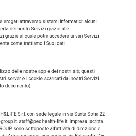
erogati attraverso sistemi informatici: alcuni
erta dei nostri Servizi grazie alle
i grazie al quale potrà accedere ai vari Servizi
nte come trattiamo i Suoi dati.
ilizzo delle nostre app e dei nostri siti; questi
ri server e i cookie scaricati dai nostri Servizi
sto documento).
LIFE S.r.l. con sede legale in via Santa Sofia 22
up.it, staff@pec.health-life.it. Impresa iscritta
ROUP sono sottoposte all’attività di direzione e
Arteriosclerosi, con sede in via Balzaretti, 7 –