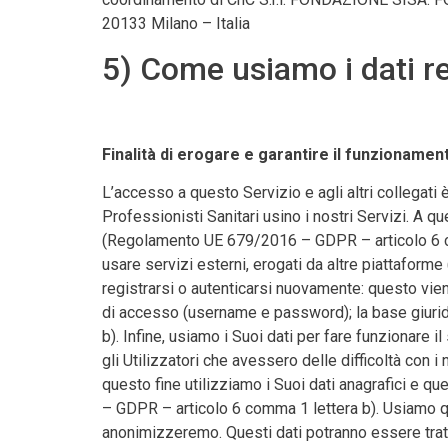
20133 Milano – Italia
5) Come usiamo i dati rel
Finalità di erogare e garantire il funzionamento
L’accesso a questo Servizio e agli altri collegati 
Professionisti Sanitari usino i nostri Servizi. A qu
(Regolamento UE 679/2016 – GDPR – articolo 6 com
usare servizi esterni, erogati da altre piattafor
registrarsi o autenticarsi nuovamente: questo vien
di accesso (username e password); la base giuri
b). Infine, usiamo i Suoi dati per fare funzionare i
gli Utilizzatori che avessero delle difficoltà con i
questo fine utilizziamo i Suoi dati anagrafici e qu
– GDPR – articolo 6 comma 1 lettera b). Usiamo ques
anonimizzeremo. Questi dati potranno essere trat