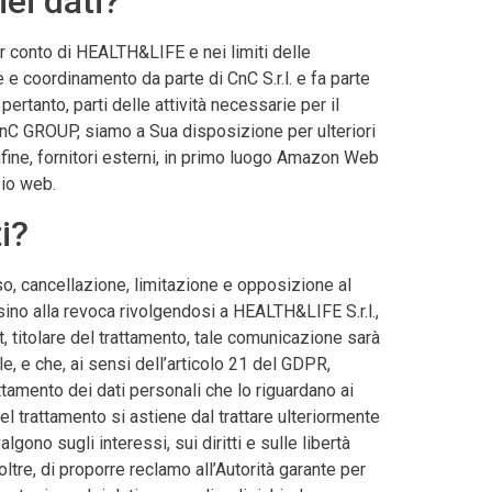
ei dati?
er conto di HEALTH&LIFE e nei limiti delle
e coordinamento da parte di CnC S.r.l. e fa parte
rtanto, parti delle attività necessarie per il
CnC GROUP, siamo a Sua disposizione per ulteriori
ine, fornitori esterni, in primo luogo Amazon Web
zio web.
i?
so, cancellazione, limitazione e opposizione al
sino alla revoca rivolgendosi a HEALTH&LIFE S.r.l.,
, titolare del trattamento, tale comunicazione sarà
 e che, ai sensi dell’articolo 21 del GDPR,
attamento dei dati personali che lo riguardano ai
 del trattamento si astiene dal trattare ulteriormente
gono sugli interessi, sui diritti e sulle libertà
noltre, di proporre reclamo all’Autorità garante per