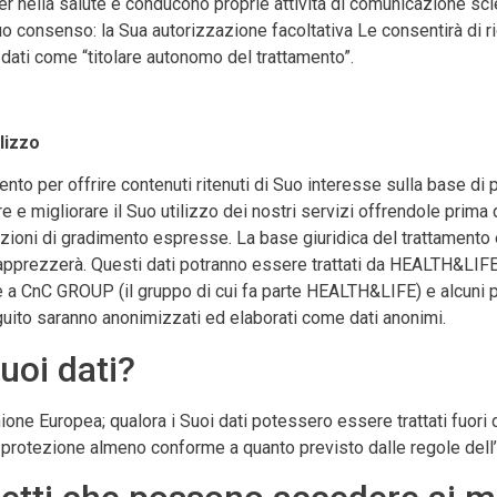
r nella salute e conducono proprie attività di comunicazione scien
uo consenso: la Sua autorizzazione facoltativa Le consentirà di ri
 dati come “titolare autonomo del trattamento”.
lizzo
ento per offrire contenuti ritenuti di Suo interesse sulla base di 
 migliorare il Suo utilizzo dei nostri servizi offrendole prima d
ioni di gradimento espresse. La base giuridica del trattamento è 
pprezzerà. Questi dati potranno essere trattati da HEALTH&LIFE e
e a CnC GROUP (il gruppo di cui fa parte HEALTH&LIFE) e alcuni par
eguito saranno anonimizzati ed elaborati come dati anonimi.
uoi dati?
l’Unione Europea; qualora i Suoi dati potessero essere trattati fuo
i protezione almeno conforme a quanto previsto dalle regole dell