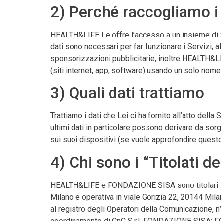
2) Perché raccogliamo i 
HEALTH&LIFE Le offre l’accesso a un insieme di Se
dati sono necessari per far funzionare i Servizi, al
sponsorizzazioni pubblicitarie, inoltre HEALTH&LIF
(siti internet, app, software) usando un solo nom
3) Quali dati trattiamo
Trattiamo i dati che Lei ci ha fornito all’atto della
ultimi dati in particolare possono derivare da sorg
sui suoi dispositivi (se vuole approfondire ques
4) Chi sono i “Titolati d
HEALTH&LIFE e FONDAZIONE SISA sono titolari indi
Milano e operativa in viale Gorizia 22, 20144 Mil
al registro degli Operatori della Comunicazione, 
coordinamento di CnC S.r.l. FONDAZIONE SISA: FON