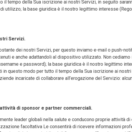
tto il tempo della Sua iscrizione ai nostri Servizi, in seguito sar
e di utilizzo; la base giuridica è il nostro legittimo interesse 
stri Servizi.
ostante dei nostri Servizi, per questo inviamo e-mail o push-notif
enuti e anche adattandoli al dispositivo utilizzato. Non cediamo i 
i (username e password); la base giuridica è il nostro legittim
ti in questo modo per tutto il tempo della Sua iscrizione ai nostri
de incaricate di collaborare all’erogazione del Servizio: alcun
 attività di sponsor e partner commerciali.
ente leader globali nella salute e conducono proprie attività di 
zzazione facoltativa Le consentirà di ricevere informazioni profes