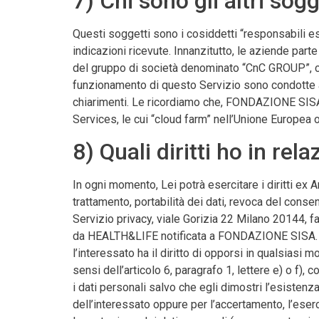
7) Chi sono gli altri so
Questi soggetti sono i cosiddetti “responsabili es
indicazioni ricevute. Innanzitutto, le aziende pa
del gruppo di società denominato “CnC GROUP”, carat
funzionamento di questo Servizio sono condotte a
chiarimenti. Le ricordiamo che, FONDAZIONE SISA 
Services, le cui “cloud farm” nell’Unione Europea o
8) Quali diritti ho in rel
In ogni momento, Lei potrà esercitare i diritti ex
trattamento, portabilità dei dati, revoca del conse
Servizio privacy, viale Gorizia 22 Milano 20144, f
da HEALTH&LIFE notificata a FONDAZIONE SISA. Le 
l’interessato ha il diritto di opporsi in qualsiasi 
sensi dell’articolo 6, paragrafo 1, lettere e) o f), 
i dati personali salvo che egli dimostri l’esistenza
dell’interessato oppure per l’accertamento, l’eserciz