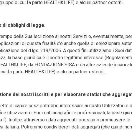
gruppo di cui fa parte HEALTH&LIFE) e alcuni partner esterni.
 di obblighi di legge.
l tempo della Sua iscrizione ai nostri Servizi o, eventualmente, p
applicazioni di questa finalità c’è anche quella di selezionare au
plicazione del d.lgs. 219/2006. A questi fini utilizziamo i Suoi da
enza; la base giuridica è il nostro legittimo interesse (Regola
da HEALTH&LIFE, da FONDAZIONE SISA e da altre aziende incaricate 
cui fa parte HEALTH&LIFE) e alcuni partner esterni.
ione dei nostri iscritti e per elaborare statistiche aggregate
tte di capire cosa potrebbe interessare ai nostri Utilizzatori e di 
ine utilizziamo i Suoi dati anagrafici e professionali; la base giu
. Inoltre, attraverso i dati aggregati, possiamo promuovere le sp
 italiana. Potremmo condividere i dati aggregati (che quindi non 