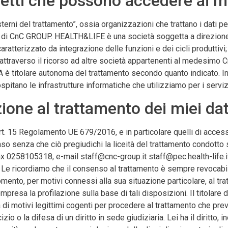
ggetti che possono accedere ai mi
terni del trattamento”, ossia organizzazioni che trattano i dati p
rte di CnC GROUP. HEALTH&LIFE è una società soggetta a direzione 
terizzato da integrazione delle funzioni e dei cicli produttivi; pe
ttraverso il ricorso ad altre società appartenenti al medesimo 
è titolare autonoma del trattamento secondo quanto indicato. Inf
spitano le infrastrutture informatiche che utilizziamo per i servi
azione al trattamento dei miei dat
 Art. 15 Regolamento UE 679/2016, e in particolare quelli di acces
nso senza che ciò pregiudichi la liceità del trattamento condotto 
ax 0258105318, e-mail staff@cnc-group.it staff@pec.health-life.it
ricordiamo che il consenso al trattamento è sempre revocabile,
momento, per motivi connessi alla sua situazione particolare, al tr
compresa la profilazione sulla base di tali disposizioni. Il titolare
 di motivi legittimi cogenti per procedere al trattamento che preval
io o la difesa di un diritto in sede giudiziaria. Lei ha il diritto, i